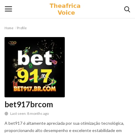
Home
Profile
Login
Register
Home
Contact
Videos
Travel
bet917brcom
Last seen: 8 months ago
Lifestyle
A bet917 é altamente apreciada por sua otimização tecnológica,
Gallery
proporcionando alto desempenho e excelente estabilidade em