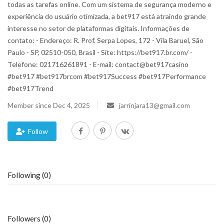
todas as tarefas online. Com um sistema de segurança moderno e
experiência do usuário otimizada, a bet917 está atraindo grande
Blog
interesse no setor de plataformas digitais. Informações de
contato: - Endereço: R. Prof. Serpa Lopes, 172 - Vila Baruel, São
Trending
Paulo - SP, 02510-050, Brasil - Site: https://bet917.br.com/ -
Telefone: 021716261891 - E-mail: contact@bet917casino
Fashion
#bet917 #bet917brcom #bet917Success #bet917Performance
#bet917Trend
Sitemap
Member since Dec 4, 2025
jarrinjara13@gmail.com
News
Follow
Business
Following (0)
Followers (0)