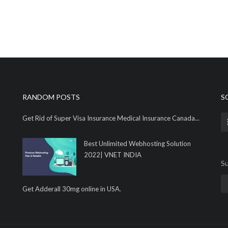
RANDOM POSTS
S
Get Rid of Super Visa Insurance Medical Insurance Canada...
Best Unlimited Webhosting Solution
2022| VNET INDIA
Su
Get Adderall 30mg online in USA.