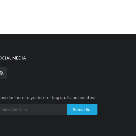
OCIAL MEDIA
bscribe here to get interesting stuff and updates!
Subscribe