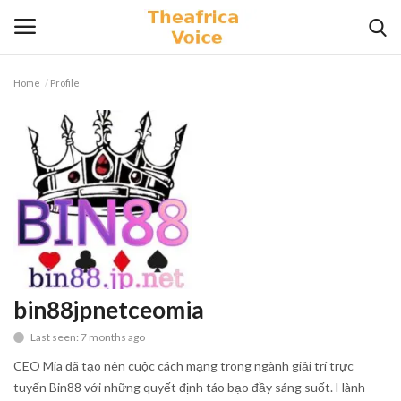
Home
Profile
Login
Register
Home
Contact
Videos
Travel
bin88jpnetceomia
Last seen: 7 months ago
Lifestyle
CEO Mia đã tạo nên cuộc cách mạng trong ngành giải trí trực
Gallery
tuyến Bin88 với những quyết định táo bạo đầy sáng suốt. Hành