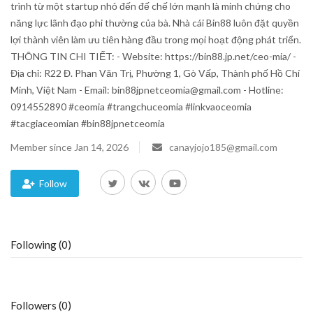
trình từ một startup nhỏ đến đế chế lớn mạnh là minh chứng cho
năng lực lãnh đạo phi thường của bà. Nhà cái Bin88 luôn đặt quyền
Blog
lợi thành viên làm ưu tiên hàng đầu trong mọi hoạt động phát triển.
THÔNG TIN CHI TIẾT: - Website: https://bin88.jp.net/ceo-mia/ -
Trending
Địa chỉ: R22 Đ. Phan Văn Trị, Phường 1, Gò Vấp, Thành phố Hồ Chí
Minh, Việt Nam - Email: bin88jpnetceomia@gmail.com - Hotline:
Fashion
0914552890 #ceomia #trangchuceomia #linkvaoceomia
#tacgiaceomian #bin88jpnetceomia
Sitemap
Member since Jan 14, 2026
canayjojo185@gmail.com
News
Follow
Business
Following (0)
Followers (0)