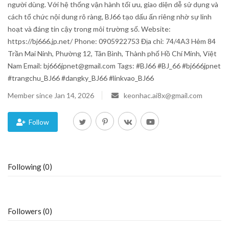
người dùng. Với hệ thống vận hành tối ưu, giao diện dễ sử dụng và
cách tổ chức nội dung rõ ràng, BJ66 tạo dấu ấn riêng nhờ sự linh
Blog
hoạt và đáng tin cậy trong môi trường số. Website:
https://bj666.jp.net/ Phone: 0905922753 Địa chỉ: 74/4A3 Hẻm 84
Trending
Trần Mai Ninh, Phường 12, Tân Bình, Thành phố Hồ Chí Minh, Việt
Nam Email: bj666jpnet@gmail.com Tags: #BJ66 #BJ_66 #bj666jpnet
Fashion
#trangchu_BJ66 #dangky_BJ66 #linkvao_BJ66
Member since Jan 14, 2026
keonhac.ai8x@gmail.com
Sitemap
News
Follow
Business
Following (0)
Followers (0)