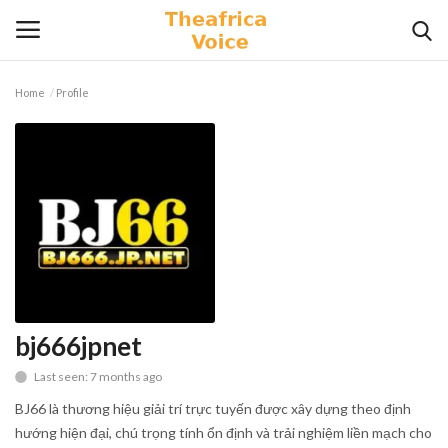
Home
Profile
Login
Register
Home
Contact
Videos
Travel
bj666jpnet
Last seen: 7 months ago
Lifestyle
BJ66 là thương hiệu giải trí trực tuyến được xây dựng theo định
Gallery
hướng hiện đại, chú trọng tính ổn định và trải nghiệm liền mạch cho