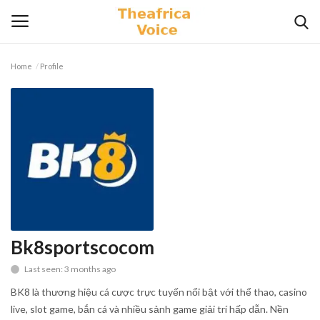
Home
Profile
Login
Register
Home
Contact
Videos
Travel
Bk8sportscocom
Last seen: 3 months ago
Lifestyle
BK8 là thương hiệu cá cược trực tuyến nổi bật với thể thao, casino
Gallery
live, slot game, bắn cá và nhiều sảnh game giải trí hấp dẫn. Nền