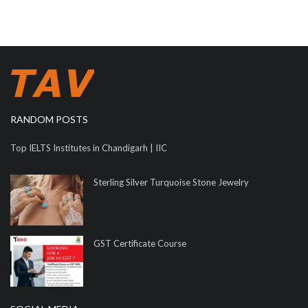
RANDOM POSTS
Top IELTS Institutes in Chandigarh | IIC
Sterling Silver Turquoise Stone Jewelry
GST Certificate Course