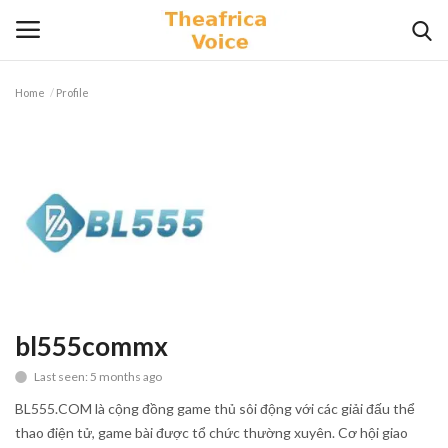
Home
Profile
Login
Register
Home
Contact
Videos
Travel
bl555commx
Last seen: 5 months ago
Lifestyle
BL555.COM là cộng đồng game thủ sôi động với các giải đấu thể
Gallery
thao điện tử, game bài được tổ chức thường xuyên. Cơ hội giao