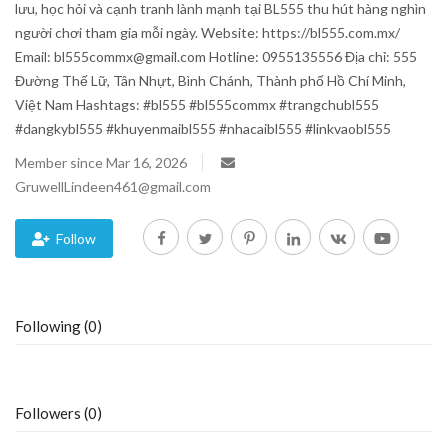
lưu, học hỏi và cạnh tranh lành mạnh tại BL555 thu hút hàng nghìn
người chơi tham gia mỗi ngày. Website: https://bl555.com.mx/
Blog
Email: bl555commx@gmail.com Hotline: 0955135556 Địa chỉ: 555
Đường Thế Lữ, Tân Nhựt, Bình Chánh, Thành phố Hồ Chí Minh,
Trending
Việt Nam Hashtags: #bl555 #bl555commx #trangchubl555
#dangkybl555 #khuyenmaibl555 #nhacaibl555 #linkvaobl555
Fashion
Member since Mar 16, 2026
GruwellLindeen461@gmail.com
Sitemap
News
Follow
Business
Following (0)
Followers (0)