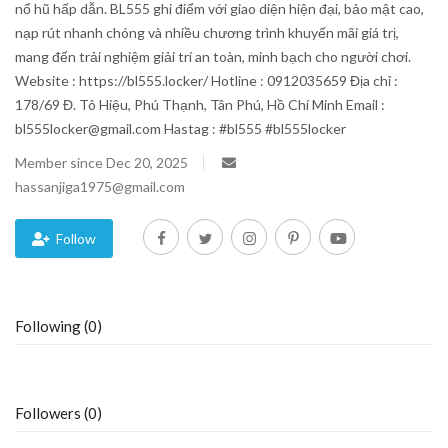
nổ hũ hấp dẫn. BL555 ghi điểm với giao diện hiện đại, bảo mật cao,
nạp rút nhanh chóng và nhiều chương trình khuyến mãi giá trị,
Blog
mang đến trải nghiệm giải trí an toàn, minh bạch cho người chơi.
Website : https://bl555.locker/ Hotline : 0912035659 Địa chỉ :
Trending
178/69 Đ. Tô Hiệu, Phú Thạnh, Tân Phú, Hồ Chí Minh Email :
bl555locker@gmail.com Hastag : #bl555 #bl555locker
Fashion
Member since Dec 20, 2025
hassanjiga1975@gmail.com
Sitemap
News
Follow
Business
Following (0)
Followers (0)