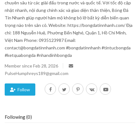
chuyên sâu từ các giải đấu trong nước và quốc tế. Với tốc độ cập
nhật nhanh, nội dung chính xác và giao diện thân thiện, Bóng Đá
Blog
Tin Nhanh giúp người hâm mộ không bỏ lỡ bất kỳ diễn biến quan
trọng nào trên sân cỏ. Website: https://bongdatinnhanh.com/ Địa
Trending
chỉ: 188 Nguyễn Huệ, Phường Bến Nghé, Quận 1, Hồ Chí Minh,
Việt Nam Phone: 0935123987 Email:
Fashion
contact@bongdatinnhanh.com #bongdatinnhanh #tintucbongda
#ketquabongda #nhandinhbongda
Sitemap
Member since Feb 28, 2026
PulseHumphreys189@gmail.com
News
Follow
Business
Following (0)