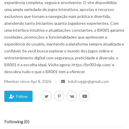
experiência completa, segura e envolvente. O site disponibiliza
uma ampla variedade de jogos interativos, apostas e recursos
Blog
exclusivos que tornam a navegação mais prática e divertida,
atendendo tanto iniciantes quanto jogadores experientes. Com
Trending
uma interface intuitiva e atualizações constantes, o BR001 garante
novidades, promoções e funcionalidades que aprimoram a
Fashion
experiência do usuário, mantendo a plataforma sempre atualizada e
confiável. Se você busca explorar o mundo dos jogos online e
Sitemap
entretenimento digital com segurança, praticidade e diversão, o
BR001 é a escolha ideal. Visite agora: https://br001vip.com/ e
News
descubra tudo o que o BR001 tem a oferecer.
Member since Apr 8, 2026
hdufcvggjv@gmail.com
Business
Follow
Following (0)