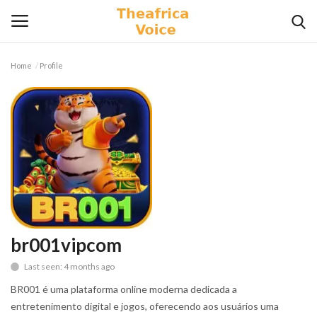
Home
Profile
Login
Register
Home
Contact
Videos
Travel
br001vipcom
Last seen: 4 months ago
Lifestyle
BR001 é uma plataforma online moderna dedicada a
Gallery
entretenimento digital e jogos, oferecendo aos usuários uma