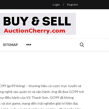
Login
/
Register
SITEMAP
99 (go99.living) – thương hiệu cá cược trực tuyến và
công nghệ vào quản trị và vận hành, ông đã đưa GO99 trở
ưới sự điều hành của Vũ Thanh Sơn, GO99 đã không
 slot game, mang đến trải nghiệm giải trí hiện đại,