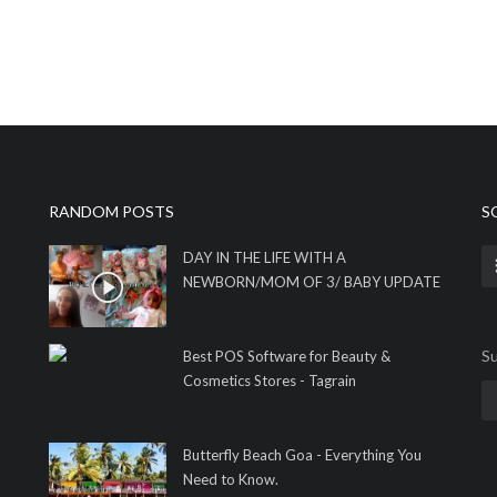
RANDOM POSTS
S
DAY IN THE LIFE WITH A
NEWBORN/MOM OF 3/ BABY UPDATE
Su
Best POS Software for Beauty &
Cosmetics Stores - Tagrain
Butterfly Beach Goa - Everything You
Need to Know.