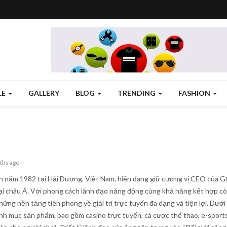
LE
GALLERY
BLOG
TRENDING
FASHION
ths ago
h năm 1982 tại Hải Dương, Việt Nam, hiện đang giữ cương vị CEO của GO
t tại châu Á. Với phong cách lãnh đạo năng động cùng khả năng kết hợp 
ững nền tảng tiên phong về giải trí trực tuyến đa dạng và tiện lợi. D
 mục sản phẩm, bao gồm casino trực tuyến, cá cược thể thao, e-sports và