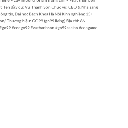
g nghệ – Lấy người chơi làm trung tâm – Phát triển bền
Tiết Tên đầy đủ: Vũ Thanh Sơn Chức vụ: CEO & Nhà sáng
ng tin, Đại học Bách Khoa Hà Nội Kinh nghiệm: 15+
son/ Thương hiệu: GO99 (go99.living) Địa chỉ: 66
gs #go99 #ceogo99 #vuthanhson #go99casino #ceogame