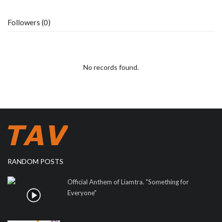
Followers (0)
No records found.
RANDOM POSTS
Official Anthem of Liamtra. "Something for
Everyone"