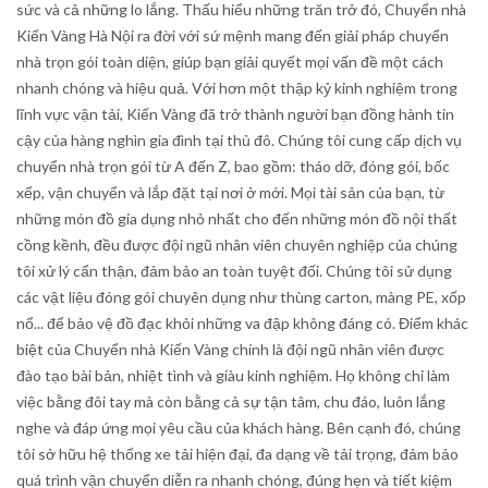
sức và cả những lo lắng. Thấu hiểu những trăn trở đó, Chuyển nhà
Kiến Vàng Hà Nội ra đời với sứ mệnh mang đến giải pháp chuyển
Blog
nhà trọn gói toàn diện, giúp bạn giải quyết mọi vấn đề một cách
nhanh chóng và hiệu quả. Với hơn một thập kỷ kinh nghiệm trong
Trending
lĩnh vực vận tải, Kiến Vàng đã trở thành người bạn đồng hành tin
cậy của hàng nghìn gia đình tại thủ đô. Chúng tôi cung cấp dịch vụ
Fashion
chuyển nhà trọn gói từ A đến Z, bao gồm: tháo dỡ, đóng gói, bốc
xếp, vận chuyển và lắp đặt tại nơi ở mới. Mọi tài sản của bạn, từ
Sitemap
những món đồ gia dụng nhỏ nhất cho đến những món đồ nội thất
cồng kềnh, đều được đội ngũ nhân viên chuyên nghiệp của chúng
News
tôi xử lý cẩn thận, đảm bảo an toàn tuyệt đối. Chúng tôi sử dụng
các vật liệu đóng gói chuyên dụng như thùng carton, màng PE, xốp
Business
nổ... để bảo vệ đồ đạc khỏi những va đập không đáng có. Điểm khác
biệt của Chuyển nhà Kiến Vàng chính là đội ngũ nhân viên được
đào tạo bài bản, nhiệt tình và giàu kinh nghiệm. Họ không chỉ làm
việc bằng đôi tay mà còn bằng cả sự tận tâm, chu đáo, luôn lắng
nghe và đáp ứng mọi yêu cầu của khách hàng. Bên cạnh đó, chúng
tôi sở hữu hệ thống xe tải hiện đại, đa dạng về tải trọng, đảm bảo
quá trình vận chuyển diễn ra nhanh chóng, đúng hẹn và tiết kiệm