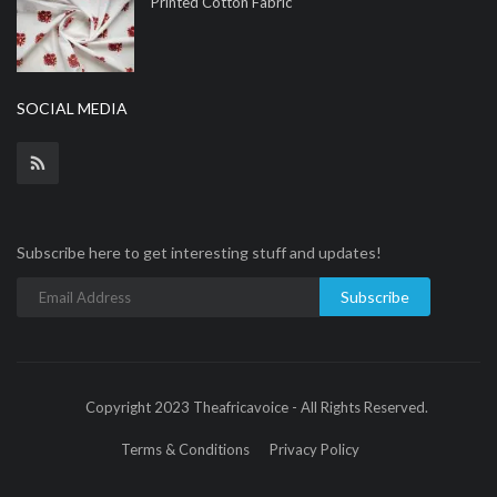
Printed Cotton Fabric
SOCIAL MEDIA
Subscribe here to get interesting stuff and updates!
Subscribe
Copyright 2023 Theafricavoice - All Rights Reserved.
Terms & Conditions
Privacy Policy