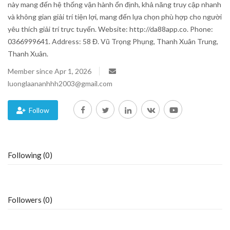
này mang đến hệ thống vận hành ổn định, khả năng truy cập nhanh
và không gian giải trí tiện lợi, mang đến lựa chọn phù hợp cho người
Blog
yêu thích giải trí trực tuyến. Website: http://da88app.co. Phone:
0366999641. Address: 58 Đ. Vũ Trọng Phụng, Thanh Xuân Trung,
Trending
Thanh Xuân.
Fashion
Member since Apr 1, 2026
luonglaananhhh2003@gmail.com
Sitemap
Follow
News
Business
Following (0)
Followers (0)