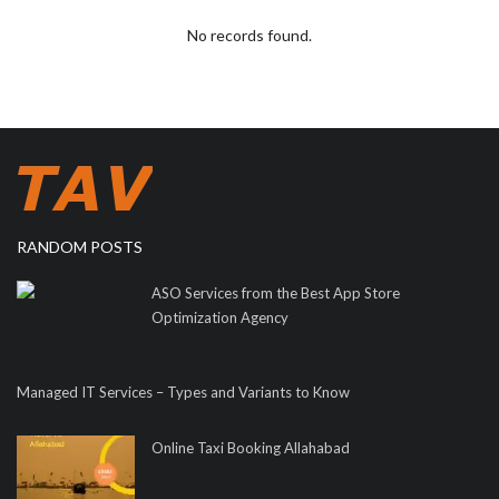
No records found.
RANDOM POSTS
ASO Services from the Best App Store
Optimization Agency
Managed IT Services – Types and Variants to Know
Online Taxi Booking Allahabad