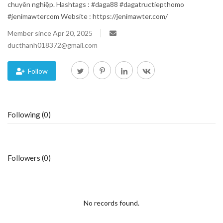
chuyên nghiệp. Hashtags : #daga88 #dagatructiepthomo
#jenimawtercom Website : https://jenimawter.com/
Blog
Member since Apr 20, 2025
Trending
ducthanh018372@gmail.com
Fashion
Follow
Sitemap
Following (0)
News
Business
Followers (0)
No records found.