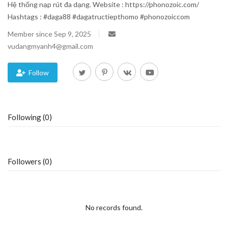
Hệ thống nạp rút đa dạng. Website : https://phonozoic.com/
Hashtags : #daga88 #dagatructiepthomo #phonozoiccom
Blog
Member since Sep 9, 2025
Trending
vudangmyanh4@gmail.com
Fashion
Follow
Sitemap
Following (0)
News
Business
Followers (0)
No records found.