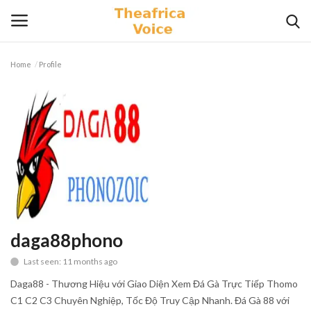
Home
Profile
Login
Register
Home
Contact
Videos
Travel
daga88phono
Last seen: 11 months ago
Lifestyle
Daga88 - Thương Hiệu với Giao Diện Xem Đá Gà Trực Tiếp Thomo
Gallery
C1 C2 C3 Chuyên Nghiệp, Tốc Độ Truy Cập Nhanh. Đá Gà 88 với