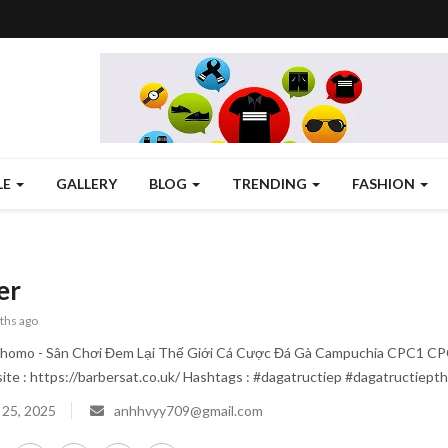
LE
GALLERY
BLOG
TRENDING
FASHION
er
ths ago
Thomo - Sân Chơi Đem Lại Thế Giới Cá Cược Đá Gà Campuchia CPC1 CP
site : https://barbersat.co.uk/ Hashtags : #dagatructiep #dagatructi
 25, 2025
anhhvyy709@gmail.com