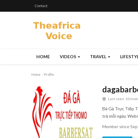
Contact
HOME
VIDEOS
TRAVEL
LIFESTY
Home
Profile
dagabarb
Last seen: 10 mon
Đá Gà Trực Tiếp 
trả mỗi ngày. Web
Member since Sep