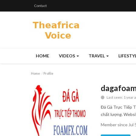
Contact
HOME
VIDEOS
TRAVEL
LIFESTY
Home
Profile
dagafoam
Last seen: 1 year 
Đá Gà Trực Tiếp T
chất lượng. Websi
Member since Jul 