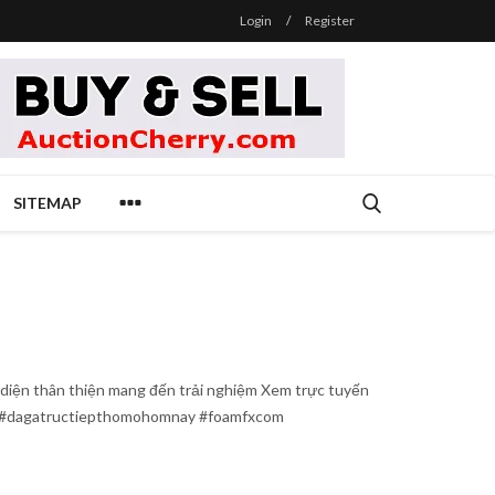
Login
/
Register
SITEMAP
iện thân thiện mang đến trải nghiệm Xem trực tuyến
mo #dagatructiepthomohomnay #foamfxcom