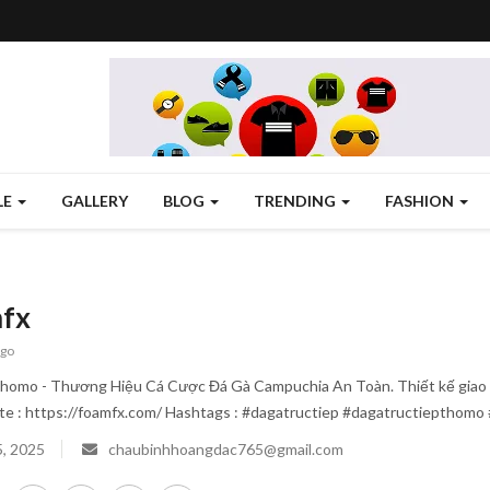
LE
GALLERY
BLOG
TRENDING
FASHION
fx
ago
homo - Thương Hiệu Cá Cược Đá Gà Campuchia An Toàn. Thiết kế giao d
te : https://foamfx.com/ Hashtags : #dagatructiep #dagatructieptho
5, 2025
chaubinhhoangdac765@gmail.com