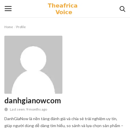
Home
Profile
Login
Register
Home
Contact
Videos
Travel
danhgianowcom
Last seen: 9 months ago
Lifestyle
DanhGiaNow là nền tảng đánh giá và chia sẻ trải nghiệm uy tín,
Gallery
giúp người dùng dễ dàng tìm hiểu, so sánh và lựa chọn sản phẩm –