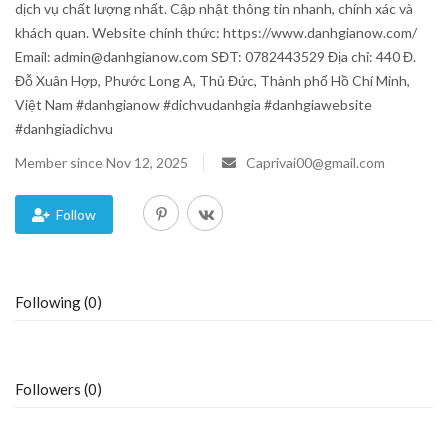
dịch vụ chất lượng nhất. Cập nhật thông tin nhanh, chính xác và
khách quan. Website chính thức: https://www.danhgianow.com/
Blog
Email: admin@danhgianow.com SĐT: 0782443529 Địa chỉ: 440 Đ.
Đỗ Xuân Hợp, Phước Long A, Thủ Đức, Thành phố Hồ Chí Minh,
Trending
Việt Nam #danhgianow #dichvudanhgia #danhgiawebsite
#danhgiadichvu
Fashion
Member since Nov 12, 2025
Caprivai00@gmail.com
Sitemap
Follow
News
Business
Following (0)
Followers (0)