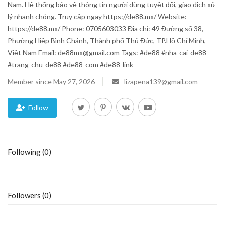
Nam. Hệ thống bảo vệ thông tin người dùng tuyệt đối, giao dịch xử
lý nhanh chóng. Truy cập ngay https://de88.mx/ Website:
Blog
https://de88.mx/ Phone: 0705603033 Địa chỉ: 49 Đường số 38,
Phường Hiệp Bình Chánh, Thành phố Thủ Đức, TP.Hồ Chí Minh,
Trending
Việt Nam Email: de88mx@gmail.com Tags: #de88 #nha-cai-de88
#trang-chu-de88 #de88-com #de88-link
Fashion
Member since May 27, 2026
lizapena139@gmail.com
Sitemap
Follow
News
Business
Following (0)
Followers (0)