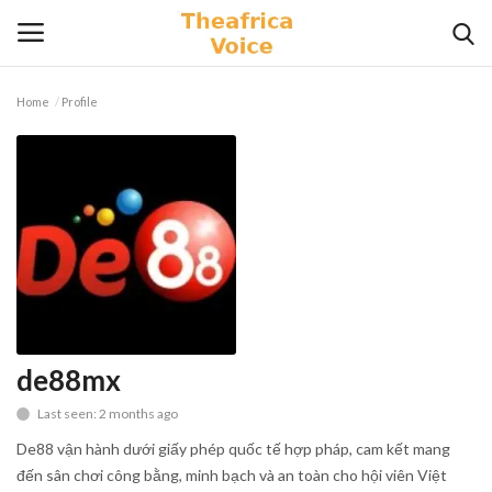
Home
Profile
Login
Register
Home
Contact
Videos
Travel
de88mx
Last seen: 2 months ago
Lifestyle
De88 vận hành dưới giấy phép quốc tế hợp pháp, cam kết mang
Gallery
đến sân chơi công bằng, minh bạch và an toàn cho hội viên Việt