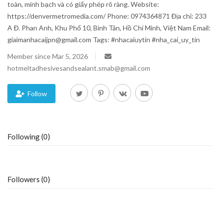
toàn, minh bạch và có giấy phép rõ ràng. Website:
https://denvermetromedia.com/ Phone: 0974364871 Địa chỉ: 233
Blog
A Đ. Phan Anh, Khu Phố 10, Bình Tân, Hồ Chí Minh, Việt Nam Email:
giaimanhacaijpn@gmail.com Tags: #nhacaiuytin #nha_cai_uy_tin
Trending
Member since Mar 5, 2026
Fashion
hotmeltadhesivesandsealant.smab@gmail.com
Sitemap
Follow
News
Following (0)
Business
Followers (0)