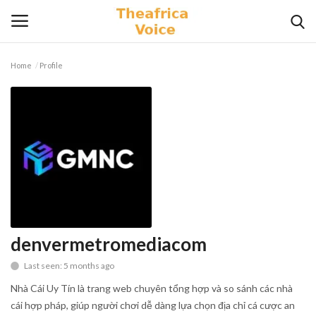
Home
Profile
Login
Register
Home
Contact
Videos
Travel
denvermetromediacom
Last seen: 5 months ago
Lifestyle
Nhà Cái Uy Tín là trang web chuyên tổng hợp và so sánh các nhà
Gallery
cái hợp pháp, giúp người chơi dễ dàng lựa chọn địa chỉ cá cược an