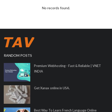
No records found.
RANDOM POSTS
Premium Webhosting - Fast & Reliable | VNET
INDIA
Get Xanax online in USA.
Best Way To Learn French Language Online