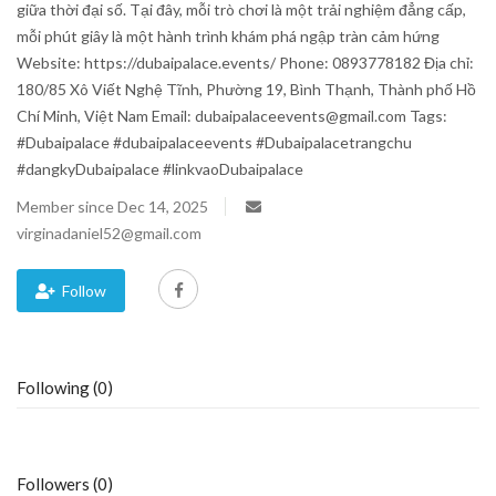
giữa thời đại số. Tại đây, mỗi trò chơi là một trải nghiệm đẳng cấp,
mỗi phút giây là một hành trình khám phá ngập tràn cảm hứng
Blog
Website: https://dubaipalace.events/ Phone: 0893778182 Địa chỉ:
180/85 Xô Viết Nghệ Tĩnh, Phường 19, Bình Thạnh, Thành phố Hồ
Trending
Chí Minh, Việt Nam Email: dubaipalaceevents@gmail.com Tags:
#Dubaipalace #dubaipalaceevents #Dubaipalacetrangchu
Fashion
#dangkyDubaipalace #linkvaoDubaipalace
Member since Dec 14, 2025
Sitemap
virginadaniel52@gmail.com
News
Follow
Business
Following (0)
Followers (0)