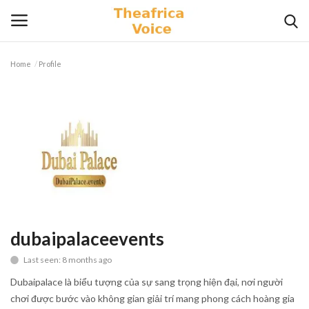
Home
Profile
Login
Register
Home
Contact
Videos
Travel
dubaipalaceevents
Last seen: 8 months ago
Lifestyle
Dubaipalace là biểu tượng của sự sang trọng hiện đại, nơi người
Gallery
chơi được bước vào không gian giải trí mang phong cách hoàng gia