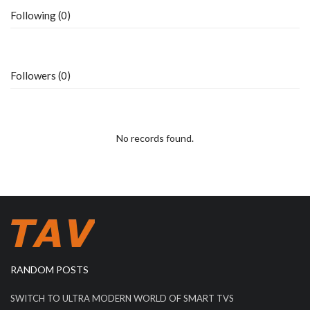
Following (0)
Followers (0)
No records found.
RANDOM POSTS
SWITCH TO ULTRA MODERN WORLD OF SMART TVS