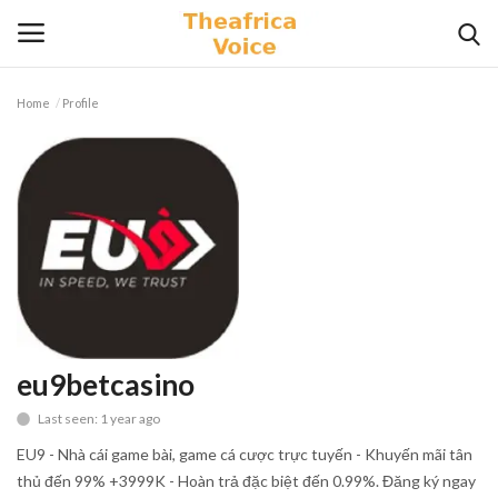
Home
Profile
Login
Register
Home
Contact
Videos
Travel
eu9betcasino
Last seen: 1 year ago
Lifestyle
EU9 - Nhà cái game bài, game cá cược trực tuyến - Khuyến mãi tân
Gallery
thủ đến 99% +3999K - Hoàn trả đặc biệt đến 0.99%. Đăng ký ngay