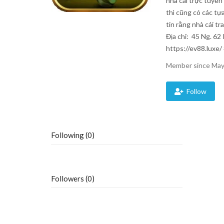
nhà cái trực tuyến 
thì cũng có các tự
tin rằng nhà cái t
Địa chỉ: 45 Ng. 6
https://ev88.lu
Member since May
Follow
Following (0)
Followers (0)