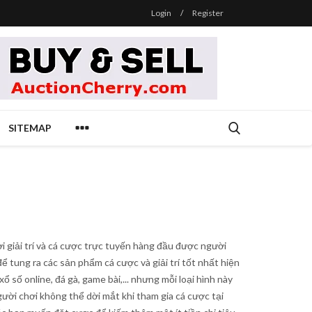
Login
/
Register
SITEMAP
i giải trí và cá cược trực tuyến hàng đầu được người
ể tung ra các sản phẩm cá cược và giải trí tốt nhất hiện
ổ số online, đá gà, game bài,... nhưng mỗi loại hình này
gười chơi không thể dời mắt khi tham gia cá cược tại