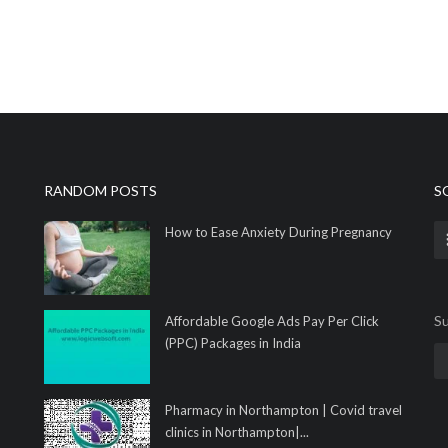
RANDOM POSTS
S
How to Ease Anxiety During Pregnancy
Su
Affordable Google Ads Pay Per Click
(PPC) Packages in India
Pharmacy in Northampton | Covid travel
clinics in Northampton|...