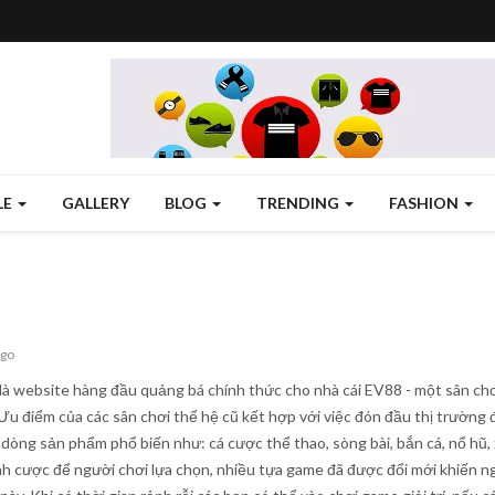
LE
GALLERY
BLOG
TRENDING
FASHION
ago
 là website hàng đầu quảng bá chính thức cho nhà cái EV88 - một sân chơ
 Ưu điểm của các sân chơi thế hệ cũ kết hợp với việc đón đầu thị trường đ
 dòng sản phẩm phổ biến như: cá cược thể thao, sòng bài, bắn cá, nổ hũ, x
ảnh cược để người chơi lựa chọn, nhiều tựa game đã được đổi mới khiến n