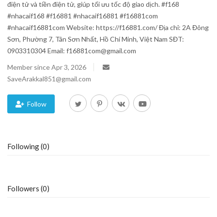
điện tử và tiền điện tử, giúp tối ưu tốc độ giao dịch. #f168
#nhacaif168 #f16881 #nhacaif16881 #f16881com
Blog
#nhacaif16881com Website: https://f16881.com/ Địa chỉ: 2A Đông
Sơn, Phường 7, Tân Sơn Nhất, Hồ Chí Minh, Việt Nam SĐT:
Trending
0903310304 Email: f16881com@gmail.com
Fashion
Member since Apr 3, 2026
SaveArakkal851@gmail.com
Sitemap
Follow
News
Business
Following (0)
Followers (0)