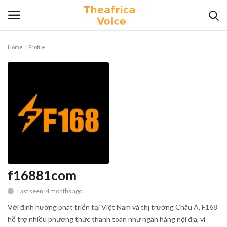
Home
Profile
Login
Register
Home
Contact
Videos
Travel
f16881com
Last seen: 4 months ago
Lifestyle
Với định hướng phát triển tại Việt Nam và thị trường Châu Á, F168
Gallery
hỗ trợ nhiều phương thức thanh toán như ngân hàng nội địa, ví