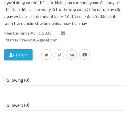
người dùng có thể thỏa sức khám phá các sảnh game đa dạng từ
thể thao đến casino với tỷ lệ trả thưởng cực kỳ hấp dẫn. Truy cập
Blog
ngay website chính thức https://f168f.it.com/ để bắt đầu hành
trình trải nghiệm chuyên nghiệp ngay hôm nay.
Trending
Member since Apr 3, 2026
Fashion
PitarresiPreyor30@gmail.com
Sitemap
Follow
News
Following (0)
Business
Followers (0)