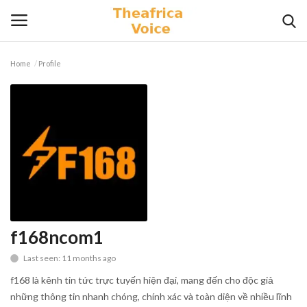
Home
Profile
Login
Register
Home
Contact
Videos
Travel
f168ncom1
Last seen: 11 months ago
Lifestyle
f168 là kênh tin tức trực tuyến hiện đại, mang đến cho độc giả
Gallery
những thông tin nhanh chóng, chính xác và toàn diện về nhiều lĩnh