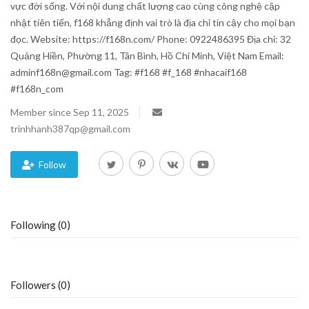
vực đời sống. Với nội dung chất lượng cao cùng công nghệ cập
nhật tiên tiến, f168 khẳng định vai trò là địa chỉ tin cậy cho mọi bạn
Blog
đọc. Website: https://f168n.com/ Phone: 0922486395 Địa chỉ: 32
Quảng Hiền, Phường 11, Tân Bình, Hồ Chí Minh, Việt Nam Email:
Trending
adminf168n@gmail.com Tag: #f168 #f_168 #nhacaif168
#f168n_com
Fashion
Member since Sep 11, 2025
trinhhanh387qp@gmail.com
Sitemap
News
Follow
Business
Following (0)
Followers (0)