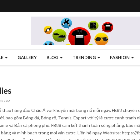
LE
GALLERY
BLOG
TRENDING
FASHION
ies
hs ago
hể thao hàng đầu Châu Á với khuyến mãi bùng nổ mỗi ngày. FB88 chuyên 
iới, bao gồm Bóng đá, Bóng rổ, Tennis, Esport với tỷ lệ cược cạnh tranh 
 Game và Bắn cá phong phú. FB88 cam kết thanh toán sòng phẳng, bảo mậ
bằng và minh bạch trong mọi ván cược. Liên hệ ngay Website: https://fb