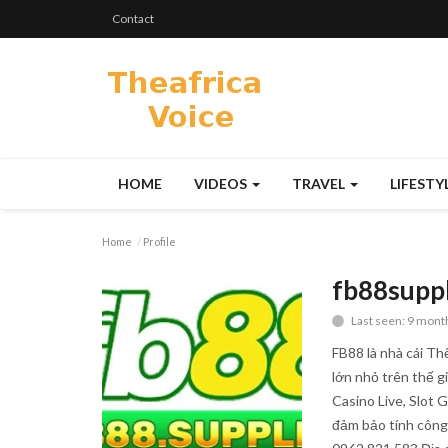
Contact
HOME
VIDEOS
TRAVEL
LIFESTY
Home
Profile
fb88suppl
Last seen: 9 mont
FB88 là nhà cái T
lớn nhỏ trên thế g
Casino Live, Slot
đảm bảo tính công 