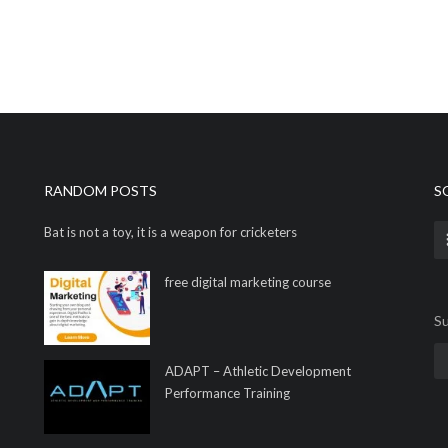
RANDOM POSTS
S
Bat is not a toy, it is a weapon for cricketers
free digital marketing course
Su
ADAPT – Athletic Development
Performance Training