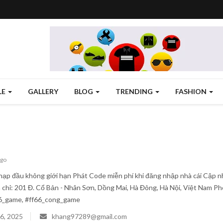
LE
GALLERY
BLOG
TRENDING
FASHION
ago
p đầu không giới hạn Phát Code miễn phí khi đăng nhập nhà cái Cập nhậ
ịa chỉ: 201 Đ. Cổ Bản - Nhân Sơn, Dồng Mai, Hà Đông, Hà Nội, Việt Nam P
66_game, #ff66_cong_game
6, 2025
khang97289@gmail.com