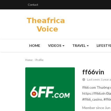
Contact
HOME
VIDEOS
TRAVEL
LIFESTY
Home
Profile
ff66vin
Last seen: 1 year 
ff66 com Thưởng nạ
https://ff66.vin Đ
#ff66_casino, #ff
Member since Jun 