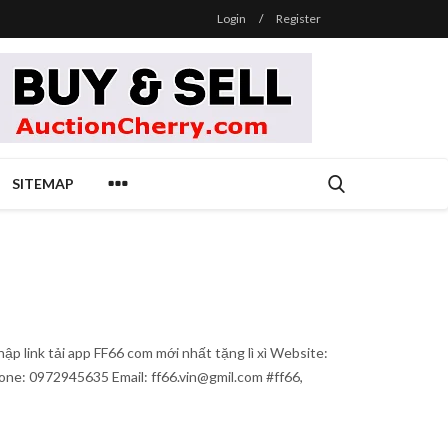
Login
/
Register
SITEMAP
p link tải app FF66 com mới nhất tặng lì xì Website:
hone: 0972945635 Email: ff66.vin@gmil.com #ff66,