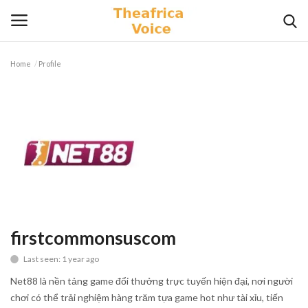
Home
Profile
Login
Register
Home
Contact
Videos
Travel
firstcommonsuscom
Last seen: 1 year ago
Lifestyle
Net88 là nền tảng game đổi thưởng trực tuyến hiện đại, nơi người
Gallery
chơi có thể trải nghiệm hàng trăm tựa game hot như tài xỉu, tiến