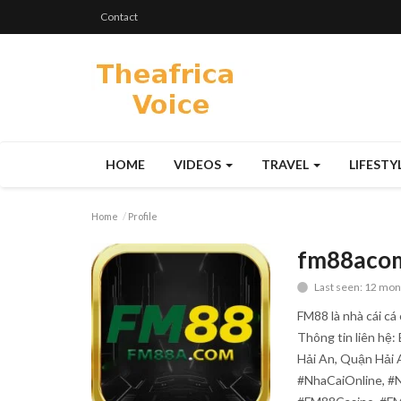
Contact
HOME
VIDEOS
TRAVEL
LIFESTY
Home
Profile
fm88aco
Last seen: 12 mon
FM88 là nhà cái cá
Thông tin liên hệ
Hải An, Quận Hải
#NhaCaiOnline, 