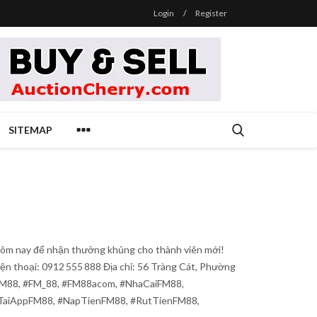
Login
/
Register
SITEMAP
y hôm nay để nhận thưởng khủng cho thành viên mới!
ện thoại: 0912 555 888 Địa chỉ: 56 Tràng Cát, Phường
#FM88, #FM_88, #FM88acom, #NhaCaiFM88,
TaiAppFM88, #NapTienFM88, #RutTienFM88,