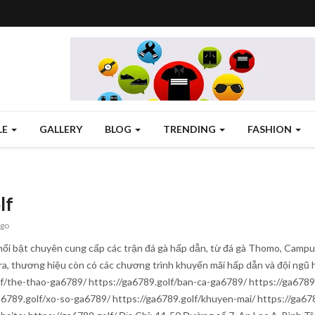
LE
GALLERY
BLOG
TRENDING
FASHION
lf
ago
 nổi bật chuyên cung cấp các trận đá gà hấp dẫn, từ đá gà Thomo, Campu
 ra, thương hiệu còn có các chương trình khuyến mãi hấp dẫn và đội ngũ 
f/the-thao-ga6789/ https://ga6789.golf/ban-ca-ga6789/ https://ga6789.
a6789.golf/xo-so-ga6789/ https://ga6789.golf/khuyen-mai/ https://ga6