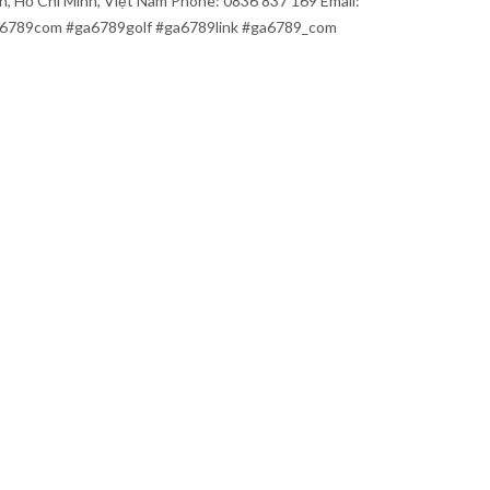
ân, Hồ Chí Minh, Việt Nam Phone: 0836 837 169 Email:
a6789com #ga6789golf #ga6789link #ga6789_com