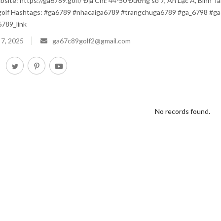
ite: https://ga6789.golf/ Địa Chỉ: 44-50 Đường số 7, An Lạc A, Bình T
olf Hashtags: #ga6789 #nhacaiga6789 #trangchuga6789 #ga_6798 #g
789_link
 7, 2025
ga67c89golf2@gmail.com
No records found.