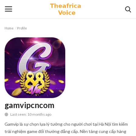
Home
Profile
Login
Register
Home
Contact
Videos
Travel
gamvipcncom
Last seen: 10 months ago
Lifestyle
Gamvip là sự chọn lựa lý tưởng cho người chơi tại Hà Nội tìm kiếm
Gallery
trải nghiệm game đổi thưởng đẳng cấp. Nền tảng cung cấp hàng