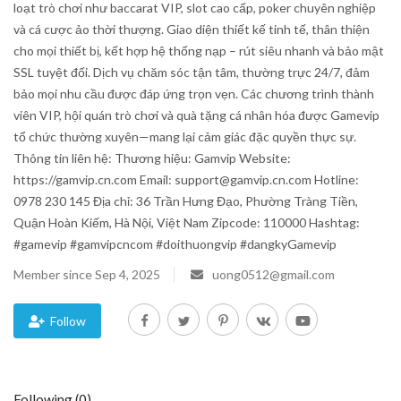
loạt trò chơi như baccarat VIP, slot cao cấp, poker chuyên nghiệp
và cá cược ảo thời thượng. Giao diện thiết kế tinh tế, thân thiện
Blog
cho mọi thiết bị, kết hợp hệ thống nạp – rút siêu nhanh và bảo mật
SSL tuyệt đối. Dịch vụ chăm sóc tận tâm, thường trực 24/7, đảm
Trending
bảo mọi nhu cầu được đáp ứng trọn vẹn. Các chương trình thành
viên VIP, hội quán trò chơi và quà tặng cá nhân hóa được Gamevip
Fashion
tổ chức thường xuyên—mang lại cảm giác đặc quyền thực sự.
Thông tin liên hệ: Thương hiệu: Gamvip Website:
Sitemap
https://gamvip.cn.com Email: support@gamvip.cn.com Hotline:
0978 230 145 Địa chỉ: 36 Trần Hưng Đạo, Phường Tràng Tiền,
News
Quận Hoàn Kiếm, Hà Nội, Việt Nam Zipcode: 110000 Hashtag:
#gamevip #gamvipcncom #doithuongvip #dangkyGamevip
Business
Member since Sep 4, 2025
uong0512@gmail.com
Follow
Following (0)