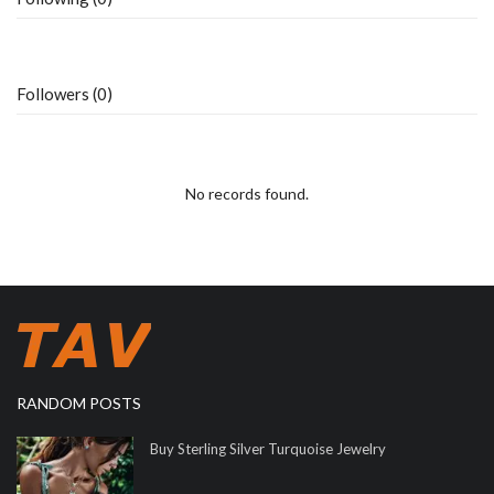
Followers (0)
No records found.
RANDOM POSTS
Buy Sterling Silver Turquoise Jewelry