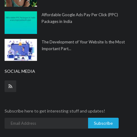
Affordable Google Ads Pay Per Click (PPC)
Packages in India
The Development of Your Website Is the Most
Important Part...
SOCIAL MEDIA
Subscribe here to get interesting stuff and updates!
Subscribe