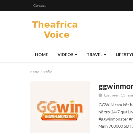
Contact
HOME
VIDEOS
TRAVEL
LIFESTY
Home
Profile
ggwinmon
Last seen: 11 mon
GGWIN cam kết bảo
hỗ trợ 24/7 qua Li
#ggwinmonster #nh
Minh 700000 SĐT: