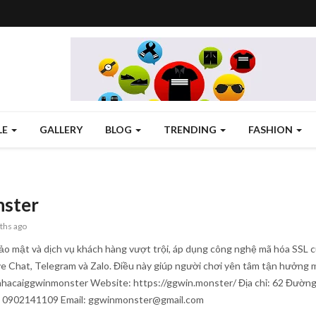
LE
GALLERY
BLOG
TRENDING
FASHION
ster
ths ago
 mật và dịch vụ khách hàng vượt trội, áp dụng công nghệ mã hóa SSL cùn
ve Chat, Telegram và Zalo. Điều này giúp người chơi yên tâm tận hưởng 
acaiggwinmonster Website: https://ggwin.monster/ Địa chỉ: 62 Đườn
 0902141109 Email: ggwinmonster@gmail.com