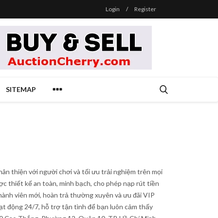
Login
/
Register
SITEMAP
hân thiện với người chơi và tối ưu trải nghiệm trên mọi
ợc thiết kế an toàn, minh bạch, cho phép nạp rút tiền
hành viên mới, hoàn trả thường xuyên và ưu đãi VIP
ạt động 24/7, hỗ trợ tận tình để bạn luôn cảm thấy