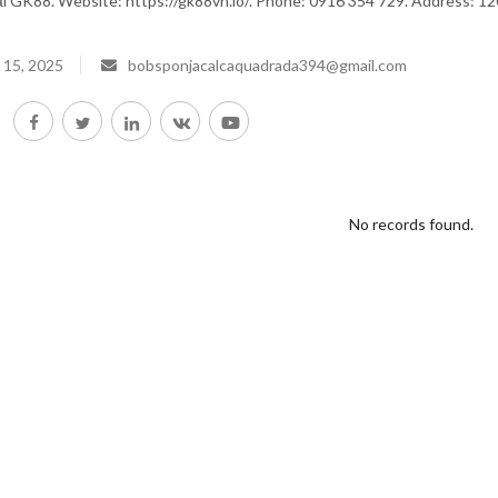
i GK88. Website: https://gk88vn.io/. Phone: 0916 354 729. Address: 1
 15, 2025
bobsponjacalcaquadrada394@gmail.com
No records found.