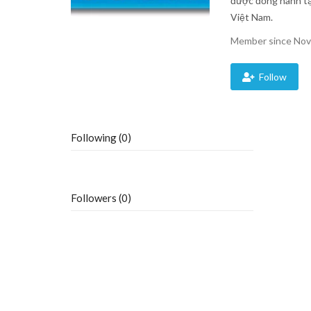
được đồng hành tạ
Việt Nam.
Member since Nov
Follow
Following (0)
Followers (0)