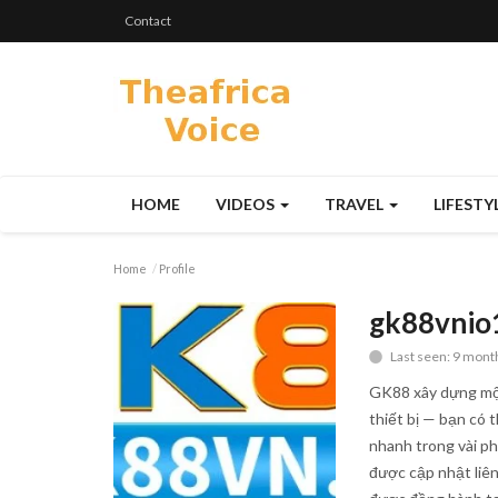
Contact
HOME
VIDEOS
TRAVEL
LIFESTY
Home
Profile
gk88vnio
Last seen: 9 mont
GK88 xây dựng một 
thiết bị — bạn có 
nhanh trong vài p
được cập nhật liên