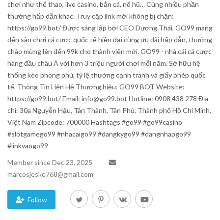
chơi như thể thao, live casino, bắn cá, nổ hũ… Cùng nhiều phần
thưởng hấp dẫn khác. Truy cập link mới không bị chặn:
Blog
https://go99.bot/ Được sáng lập bởi CEO Dương Thái, GO99 mang
đến sân chơi cá cược quốc tế hiện đại cùng ưu đãi hấp dẫn, thưởng
Trending
chào mừng lên đến 99k cho thành viên mới. GO99 - nhà cái cá cược
hàng đầu châu Á với hơn 3 triệu người chơi mỗi năm. Sở hữu hệ
Fashion
thống kèo phong phú, tỷ lệ thưởng cạnh tranh và giấy phép quốc
tế. Thông Tin Liên Hệ Thương hiệu: GO99 BOT Website:
Sitemap
https://go99.bot/ Email: info@go99.bot Hotline: 0908 438 278 Địa
chỉ: 30a Nguyễn Hậu, Tân Thành, Tân Phú, Thành phố Hồ Chí Minh,
News
Việt Nam Zipcode: 700000 Hashtags #go99 #go99casino
#slotgamego99 #nhacaigo99 #dangkygo99 #dangnhapgo99
Business
#linkvaogo99
Member since Dec 23, 2025
marcosjeske768@gmail.com
Follow