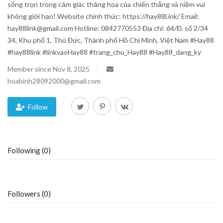
sống trọn trong cảm giác thăng hoa của chiến thắng và niềm vui
không giới hạn! Website chính thức: https://hay88l.ink/ Email:
Blog
hay88link@gmail.com Hotline: 0842770553 Địa chỉ: 64/Đ. số 2/34
34, Khu phố 1, Thủ Đức, Thành phố Hồ Chí Minh, Việt Nam #Hay88
Trending
#hay88link #linkvaoHay88 #trang_chu_Hay88 #Hay88_dang_ky
Fashion
Member since Nov 8, 2025
hoabinh28092000@gmail.com
Sitemap
Follow
News
Business
Following (0)
Followers (0)