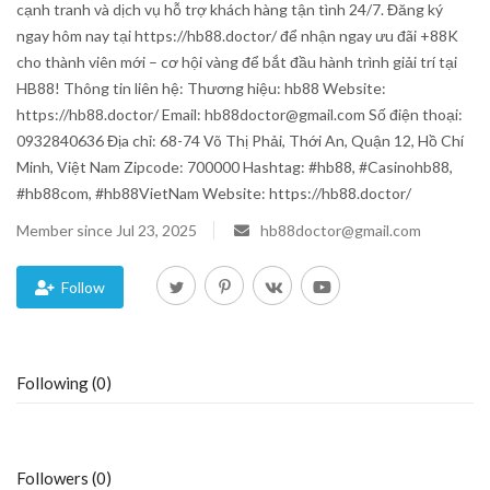
cạnh tranh và dịch vụ hỗ trợ khách hàng tận tình 24/7. Đăng ký
ngay hôm nay tại https://hb88.doctor/ để nhận ngay ưu đãi +88K
Blog
cho thành viên mới – cơ hội vàng để bắt đầu hành trình giải trí tại
HB88! Thông tin liên hệ: Thương hiệu: hb88 Website:
Trending
https://hb88.doctor/ Email: hb88doctor@gmail.com Số điện thoại:
0932840636 Địa chỉ: 68-74 Võ Thị Phải, Thới An, Quận 12, Hồ Chí
Fashion
Minh, Việt Nam Zipcode: 700000 Hashtag: #hb88, #Casinohb88,
#hb88com, #hb88VietNam Website: https://hb88.doctor/
Sitemap
Member since Jul 23, 2025
hb88doctor@gmail.com
News
Follow
Business
Following (0)
Followers (0)