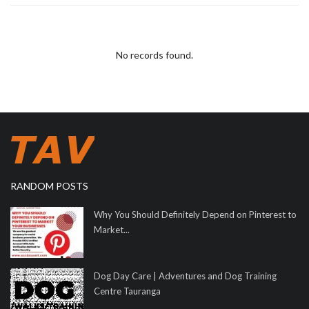
No records found.
RANDOM POSTS
Why You Should Definitely Depend on Pinterest to
Market...
Dog Day Care | Adventures and Dog Training
Centre Tauranga