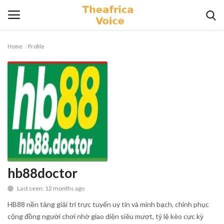
Home
Profile
Login
Register
Home
Contact
Videos
Travel
hb88doctor
Last seen: 12 months ago
Lifestyle
HB88 nền tảng giải trí trực tuyến uy tín và minh bạch, chinh phục
Gallery
cộng đồng người chơi nhờ giao diện siêu mượt, tỷ lệ kèo cực kỳ