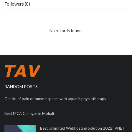
Followers (0)
No records found.
RANDOM POSTS
Get rid of pain or muscle spasm with aquatic physiotherapy
Best MCA Colleges in Mohali
Best Unlimited Webhosting Solution 2022| VNET