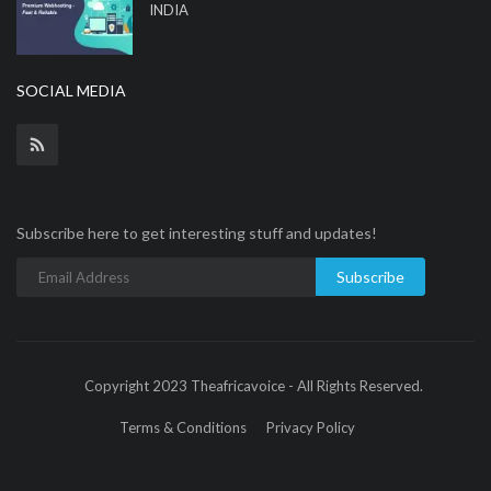
INDIA
SOCIAL MEDIA
Subscribe here to get interesting stuff and updates!
Subscribe
Copyright 2023 Theafricavoice - All Rights Reserved.
Terms & Conditions
Privacy Policy