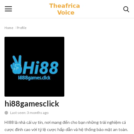
Home
Profile
Login
Register
Home
Contact
Videos
Travel
hi88gamesclick
Last seen: 3 months ago
Lifestyle
HI88 là nhà cái uy tín, nơi mang đến cho bạn những trải nghiệm cá
Gallery
cược đỉnh cao với tỷ lệ cược hấp dẫn và hệ thống bảo mật an toàn.