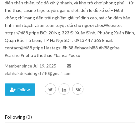
diện thân thiện, tốc độ xử lý nhanh, và kho trò chơi phong phú – từ
thể thao, casino trực tuyến, game slot, đến lô đề xổ số – Hi88
Blog
không chỉ mang đến trải nghiệm giải trí đỉnh cao, mà còn đảm bảo
tính minh bạch và an toàn tuyệt đối cho người chơi.Website:
Trending
https://hi88.gripe ĐC: 20 Ng. 323 Đ. Xuân Đỉnh, Phường Xuân Đỉnh,
Quận Bắc Từ Liêm, TP Hà Nội SĐT: 0913 447 365 Email:
Fashion
contact@hi88.gripe Hastags: #hi88 #nhacaihi88 #hi88gripe
#casino #nohu #thethao #banca #xoso
Sitemap
Member since Jul 19, 2025
elahhakdesaidhgxf740@gmail.com
News
Follow
Business
Following (0)