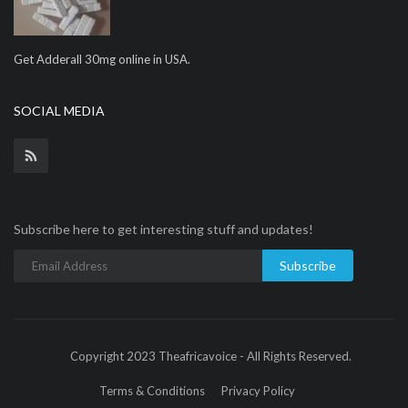
Get Adderall 30mg online in USA.
SOCIAL MEDIA
Subscribe here to get interesting stuff and updates!
Subscribe
Copyright 2023 Theafricavoice - All Rights Reserved.
Terms & Conditions
Privacy Policy