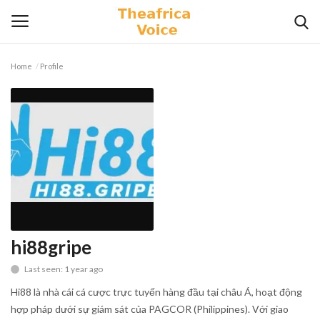
Home
Profile
Login
Register
Home
Contact
Videos
Travel
hi88gripe
Last seen: 1 year ago
Lifestyle
Hi88 là nhà cái cá cược trực tuyến hàng đầu tại châu Á, hoạt động
Gallery
hợp pháp dưới sự giám sát của PAGCOR (Philippines). Với giao