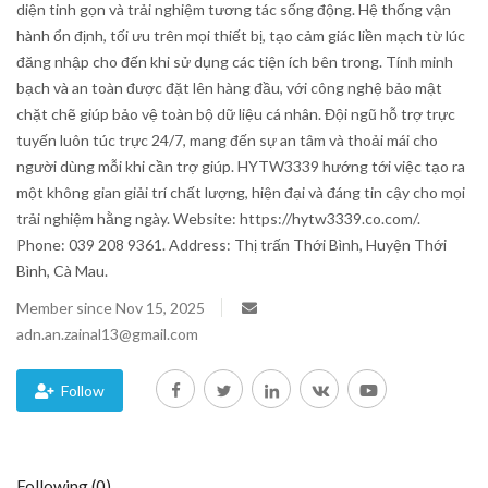
diện tinh gọn và trải nghiệm tương tác sống động. Hệ thống vận
hành ổn định, tối ưu trên mọi thiết bị, tạo cảm giác liền mạch từ lúc
Blog
đăng nhập cho đến khi sử dụng các tiện ích bên trong. Tính minh
bạch và an toàn được đặt lên hàng đầu, với công nghệ bảo mật
Trending
chặt chẽ giúp bảo vệ toàn bộ dữ liệu cá nhân. Đội ngũ hỗ trợ trực
tuyến luôn túc trực 24/7, mang đến sự an tâm và thoải mái cho
Fashion
người dùng mỗi khi cần trợ giúp. HYTW3339 hướng tới việc tạo ra
một không gian giải trí chất lượng, hiện đại và đáng tin cậy cho mọi
Sitemap
trải nghiệm hằng ngày. Website: https://hytw3339.co.com/.
Phone: 039 208 9361. Address: Thị trấn Thới Bình, Huyện Thới
News
Bình, Cà Mau.
Member since Nov 15, 2025
Business
adn.an.zainal13@gmail.com
Follow
Following (0)