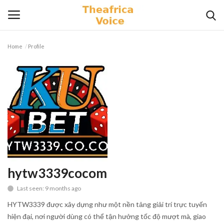
Home
Profile
Login
Register
Home
Contact
Videos
Travel
hytw3339cocom
Last seen: 9 months ago
Lifestyle
HYTW3339 được xây dựng như một nền tảng giải trí trực tuyến
Gallery
hiện đại, nơi người dùng có thể tận hưởng tốc độ mượt mà, giao