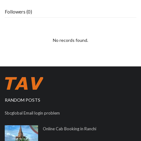
Followers (0)
No records found.
RANDOM POSTS
Sbcglobal Email login problem
Online Cab Booking in Ranchi