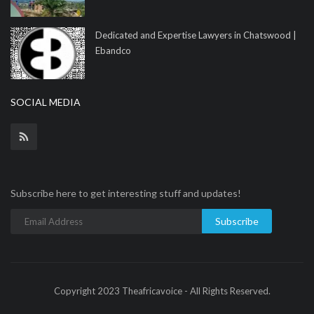
Dedicated and Expertise Lawyers in Chatswood |
Ebandco
SOCIAL MEDIA
Subscribe here to get interesting stuff and updates!
Subscribe
Copyright 2023 Theafricavoice - All Rights Reserved.