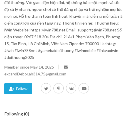
đổi thưởng. Với giao diện hiện đại, hệ thống bảo mật mạnh và tốc
độ xử lý nhanh, người chơi có thể đăng nhập và trải nghiệm mọi lúc
Blog
mọi nơi. Hỗ trợ thanh toán linh hoạt, khuyến mãi diễn ra mỗi tuần là
điểm cộng lớn của nền tảng này. Thông tin liên hệ: Thương hiệu:
Trending
iWin Website: https://iwin788.net Email: support@iwin788.net Số
điện thoại: 0967 518 204 Địa chỉ: 21A/1 Phạm Văn Bạch, Phường
Fashion
15, Tân Bình, Hồ Chí Minh, Việt Nam Zipcode: 700000 Hashtag:
#iwin #iwin788net #gamebaidoithuong #iwinmobile #linkvaoiwin
Sitemap
#doithuong2025
Member since May 14, 2025
News
excarolDebor.ah314.75@gmail.com
Business
Follow
Following (0)