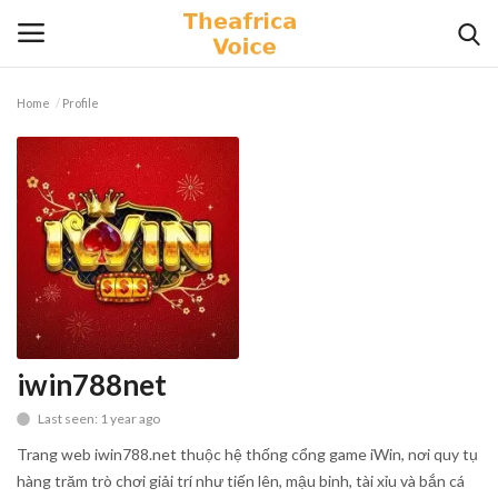
Home
Profile
Login
Register
Home
Contact
Videos
Travel
iwin788net
Last seen: 1 year ago
Lifestyle
Trang web iwin788.net thuộc hệ thống cổng game iWin, nơi quy tụ
Gallery
hàng trăm trò chơi giải trí như tiến lên, mậu binh, tài xỉu và bắn cá