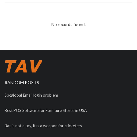
No records found.
RANDOM POSTS
Sbcglobal Email login problem
Best POS Software for Furniture Stores in USA
Bat is not a toy, it is a weapon for cricketers