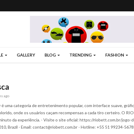
LE
GALLERY
BLOG
TRENDING
FASHION
sca
hs ago
é uma categoria de entretenimento popular, com interface suave, gráficos
lorido, onde os usuários caçam recompensas a cada tiro certeiro. O RI
inuto da experiência. - Visite o site oficial: https://riobett.com.br/jogo
-010, Brazil - Email: contact@riobett.com.br - Hotline: +55 51 99234-