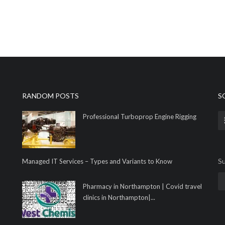
RANDOM POSTS
S
Professional Turboprop Engine Rigging
Su
Managed IT Services – Types and Variants to Know
Pharmacy in Northampton | Covid travel
clinics in Northampton|...