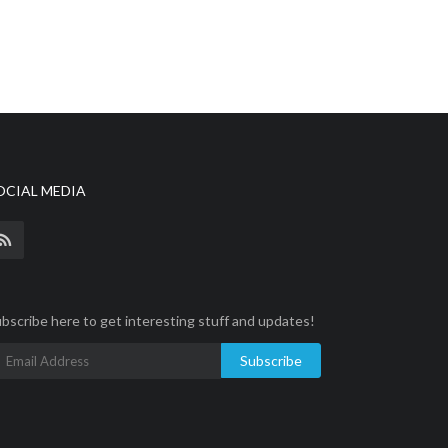
OCIAL MEDIA
bscribe here to get interesting stuff and updates!
Subscribe