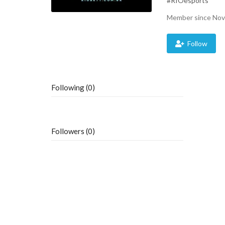
#RIOesports
Member since Nov
Follow
Following (0)
Followers (0)