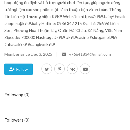
hoạt động ổn định và hỗ trợ người chơi liên tục, giúp người dùng
trải nghiệm các sản phẩm một cách thuận tiện và an toàn. Thông
Blog
Tin Liên Hệ Thương hiệu: K9K9 Website: https://k9k9.baby/ Email:
support@k9k9.baby Hotline: 0986 347 215 Địa chỉ: 256 Võ Liêm
Trending
Sơn, Phường Hòa Thuận Tây, Quận Hải Châu, Đà Nẵng, Việt Nam
Zipcode: 700000 Hashtags #k9k9 #k9k9casino #slotgamek9k9
Fashion
#nhacaik9k9 #dangkymk9k9
Member since Dec 3, 2025
v76641834@gmail.com
Sitemap
News
Follow
Business
Following (0)
Followers (0)