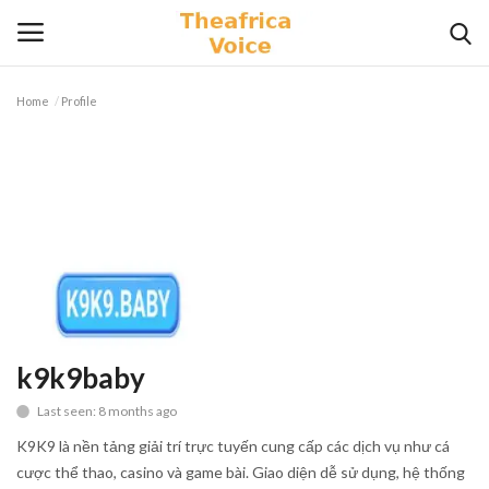
Home
Profile
Login
Register
Home
Contact
Videos
Travel
k9k9baby
Last seen: 8 months ago
Lifestyle
K9K9 là nền tảng giải trí trực tuyến cung cấp các dịch vụ như cá
Gallery
cược thể thao, casino và game bài. Giao diện dễ sử dụng, hệ thống