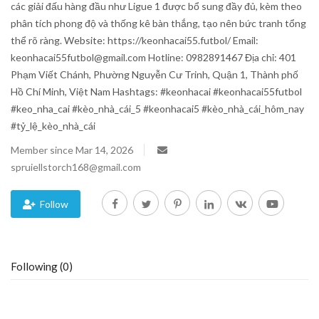
các giải đấu hàng đầu như Ligue 1 được bổ sung đầy đủ, kèm theo
phân tích phong độ và thống kê bàn thắng, tạo nên bức tranh tổng
Blog
thể rõ ràng. Website: https://keonhacai55.futbol/ Email:
keonhacai55futbol@gmail.com Hotline: 0982891467 Địa chỉ: 401
Trending
Phạm Viết Chánh, Phường Nguyễn Cư Trinh, Quận 1, Thành phố
Hồ Chí Minh, Việt Nam Hashtags: #keonhacai #keonhacai55futbol
Fashion
#keo_nha_cai #kèo_nhà_cái_5 #keonhacai5 #kèo_nhà_cái_hôm_nay
#tỷ_lệ_kèo_nhà_cái
Sitemap
Member since Mar 14, 2026
spruiellstorch168@gmail.com
News
Follow
Business
Following (0)