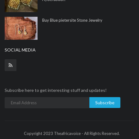
Buy Blue pietersite Stone Jewelry
SOCIAL MEDIA
Subscribe here to get interesting stuff and updates!
Subscribe
Copyright 2023 Theafricavoice - All Rights Reserved.