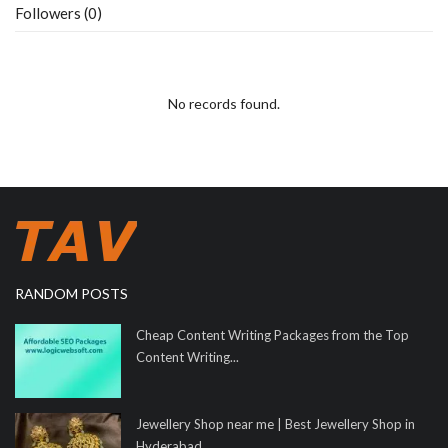
Followers (0)
No records found.
RANDOM POSTS
Cheap Content Writing Packages from the Top
Content Writing...
Jewellery Shop near me | Best Jewellery Shop in
Hyderabad...