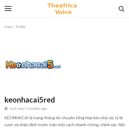
Home
Profile
Login
Register
Home
Contact
Videos
Travel
keonhacai5red
Last seen: 7 months ago
Lifestyle
KEONHACAI là trang thông tin chuyên tổng hợp kèo nhà cái, tỷ lệ
Gallery
cược và nhận định trước trận một cách nhanh chóng, chính xác. Nội