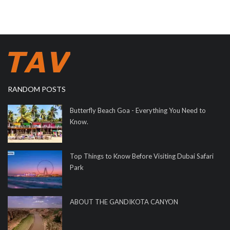
RANDOM POSTS
Butterfly Beach Goa - Everything You Need to
Know.
Top Things to Know Before Visiting Dubai Safari
Park
ABOUT THE GANDIKOTA CANYON